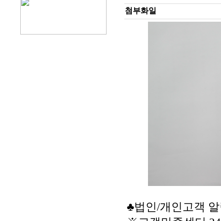
첨부화일
♣법인/개인고객 알