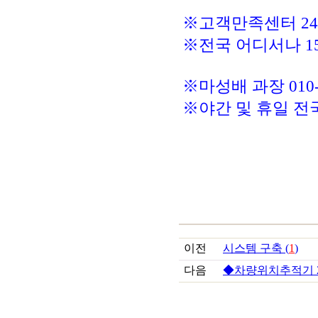
※고객만족센터 2
※전국 어디서나 156
※마성배 과장 010-9
※야간 및 휴일 전
이전
시스템 구축 (
1
)
다음
◆차량위치추적기 