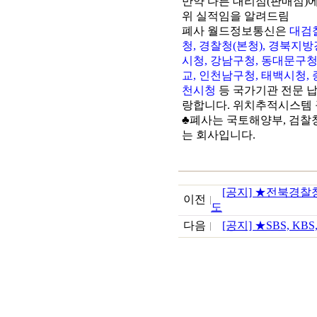
만약 다른 대리점(판매점)
위 실적임을 알려드림
폐사 월드정보통신은
대검
청, 경찰청(본청), 경북지
시청, 강남구청, 동대문구청
교, 인천남구청, 태백시청,
천시청
등 국가기관 전문 
랑합니다. 위치추적시스템 
♣폐사는 국토해양부, 검찰청
는 회사입니다.
[공지] ★전북경찰
이전
도
다음
[공지] ★SBS, KBS