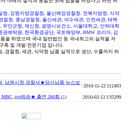
에서 아래의 실적과 동일한 곳에 납품을 하였다고 하면 허
찰청, 강원지방경찰청, 울산해양경찰청, 전북지방청, 식약
방경찰청, 충남경찰청, 울산세관, 여수세관, 인천세관, 태백
, 무안군청, 체신청, 광명시보건소, 서울대학교, 인하대학
 증권예탁원, 한국환경공단, 국토해양부, BMW 코리아, 김
납품을 하였으며 국내 일반법인 등 국내최고의 실적을 자
구축 및 개발 전문기업 입니다.
, 경찰청, 세관, 식약청 납품 실적으로 생산, 수출까지 하
청, 남원시청,경찰서★당사납품 뉴스보
2010-11-22
112493
, MBC, tvn방송★ 출연 260회 (
1
)
2010-02-12
135299