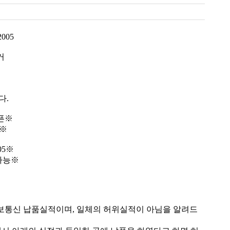
005
거
다.
픈※
7※
05※
가능※
보통신 납품실적이며, 일체의 허위실적이 아님을 알려드